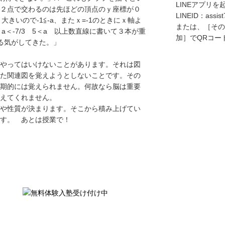
LINEアプリを
２点で交わるのは先ほどの頂点のｙ座標が０
LINEID：
assis
きいので-1≦-a、またｘ=-1のときにｘ軸よ
または、［その
0 a＜-7/3 5＜a 以上数直線に書いて３本が重
加］でQRコー
来る気がしてきた。」
やってはいけないことがあります。それは図
た関連図を覚えようとしないことです。その
期的には覚えられません。何故なら脳は重要
えてくれません。
や性質が決まります。そこから積み上げてい
す。 あとは授業で！