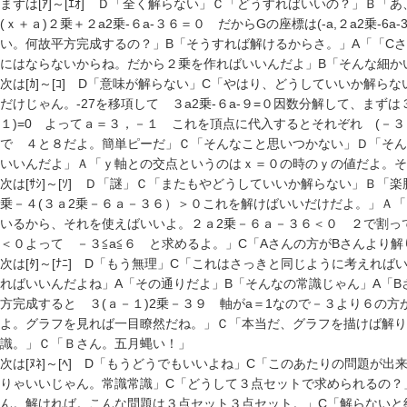
まずは[ｱ]～[ｴｵ] Ｄ「全く解らない」Ｃ「どうすればいいの？」Ｂ
(ｘ＋ａ)２乗＋２a2乗-６a-３６＝０ だからGの座標は(-a,２a2乗-6
い。何故平方完成するの？」B「そうすれば解けるからさ。」A「「C
にはならないからね。だから２乗を作ればいいんだよ」B「そんな細か
次は[ｶ]～[ｺ] D「意味が解らない」C「やはり、どうしていいか解ら
だけじゃん。-27を移項して ３a2乗-６a-９=０因数分解して、まずは３で
１)=0 よってａ＝３，－１ これを頂点に代入するとそれぞれ (－３
で ４と８だよ。簡単ピーだ」Ｃ「そんなこと思いつかない」Ｄ「そん
いいんだよ」Ａ「ｙ軸との交点というのはｘ＝０の時のｙの値だよ。
次は[ｻｼ]～[ｿ] Ｄ「謎」Ｃ「またもやどうしていいか解らない」Ｂ「楽
乗－４(３ａ2乗－６ａ－３６）＞０これを解けばいいだけだよ。」Ａ
いるから、それを使えばいいよ。２ａ2乗－６ａ－３６＜０ ２で割って、
＜０よって －３≦a≦６ と求めるよ。」C「Aさんの方がBさんより
次は[ﾀ]～[ﾅﾆ] D「もう無理」C「これはさっきと同じように考えれ
ればいいんだよね」A「その通りだよ」B「そんなの常識じゃん」A「
方完成すると ３(ａ－１)2乗－３９ 軸がa＝1なので－３より６の
よ。グラフを見れば一目瞭然だね。」Ｃ「本当だ、グラフを描けば解り
識。」Ｃ「Ｂさん。五月蝿い！」
次は[ﾇﾈ]～[ﾍ] D「もうどうでもいいよね」C「このあたりの問題が
りゃいいじゃん。常識常識」C「どうして３点セットで求められるの？
ん。解ければ。こんな問題は３点セット３点セット。」C「解らないと