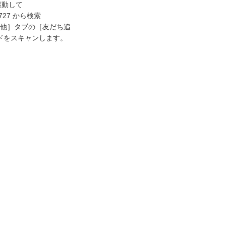
起動して
t727
から検索
他］タブの［友だち追
ドをスキャンします。