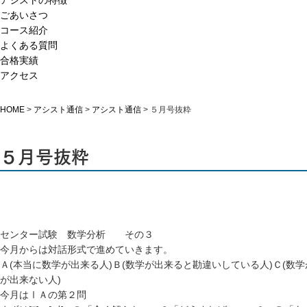
アシストの特徴
ごあいさつ
コース紹介
よくある質問
合格実績
アクセス
HOME
>
アシスト通信
>
アシスト通信
>
５月号抜粋
５月号抜粋
センター試験 数学分析 その３
今月からは対話形式で進めていきます。
Ａ(本当に数学が出来る人)Ｂ(数学が出来ると勘違いしている人)Ｃ(数
が出来ない人)
今月はⅠＡの第２問