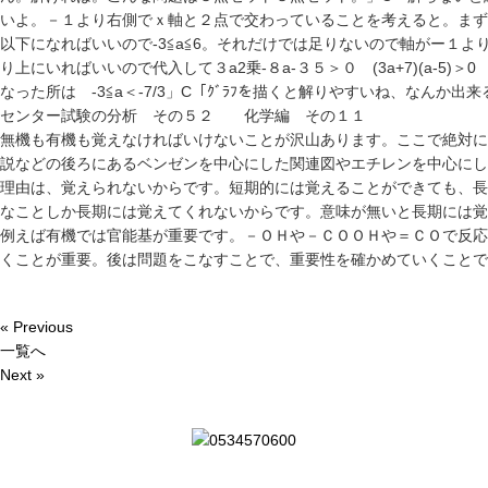
いよ。－１より右側でｘ軸と２点で交わっていることを考えると。まず
以下になればいいので-3≦a≦6。それだけでは足りないので軸がー１より大
り上にいればいいので代入して３a2乗-８a-３５＞０ (3a+7)(a-5)＞
なった所は -3≦a＜-7/3」C「ｸﾞﾗﾌを描くと解りやすいね、なんか出
センター試験の分析 その５２ 化学編 その１１
無機も有機も覚えなければいけないことが沢山あります。ここで絶対に
説などの後ろにあるベンゼンを中心にした関連図やエチレンを中心にし
理由は、覚えられないからです。短期的には覚えることができても、長
なことしか長期には覚えてくれないからです。意味が無いと長期には覚
例えば有機では官能基が重要です。－ＯＨや－ＣＯＯＨや＝ＣＯで反応
くことが重要。後は問題をこなすことで、重要性を確かめていくことで
« Previous
一覧へ
Next »