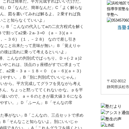
「あ、これは簡単だ。平方完成すればいいだけだ。
a-36)」D「なんだ、簡単なんだ」C「よく解らな
さん、図を書いてみれば解るよ。２乗すれば負
いこと知らなくていいよ」
当塾
ない」B「こんなの代入してaの二次方程式を解く
割ってa2乗-２a-３=0 (ａ－３)(ａ＋
，－３６) (１，－２８) なので差し引き
なこと出来たって意味が無い」Ｂ「覚えりゃ
その後は流れに乗って考えるといいよ」
勝、こんなの判別式でばっちり。Ｄ＝(-２ａ)2
「いやこれは、頂点のｙ座標がすでに求まって
a2乗－３ａ－１８＜０ (ａ－６)(ａ＋３)
解りやすい。」B「別に判別式でいいじゃん」
〒432-8012
ばいいから。平方完成してグラフを見ながら考え
静岡県浜松市
Bさん、ちょっと黙っててくれないかな。ｐを平
方が遠いので、ａ＝６のときが最大値３６になる
やすい。」Ｄ「ふーん」Ｂ「そんなの常
出来た事がない」B「こんなの、三点セットで求め
」B「そんなこと知らないよ。別にいいじゃ
納得できない。」A「これもグラフを描くとい