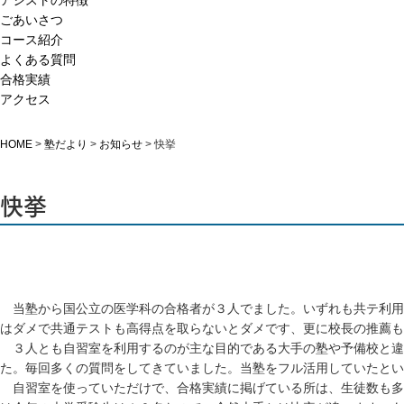
アシストの特徴
ごあいさつ
コース紹介
よくある質問
合格実績
アクセス
HOME
>
塾だより
>
お知らせ
>
快挙
快挙
当塾から国公立の医学科の合格者が３人でました。いずれも共テ利用
はダメで共通テストも高得点を取らないとダメです、更に校長の推薦も
３人とも自習室を利用するのが主な目的である大手の塾や予備校と違
た。毎回多くの質問をしてきていました。当塾をフル活用していたとい
自習室を使っていただけで、合格実績に掲げている所は、生徒数も多