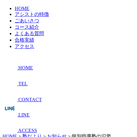
HOME
アシストの特徴
ごあいさつ
コース紹介
よくある質問
合格実績
アクセス
HOME
TEL
CONTACT
LINE
ACCESS
HOME
>
塾だより
>
お知らせ
>
個別指導塾の氾濫