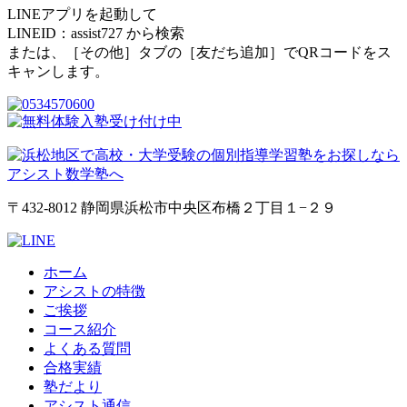
LINEアプリを起動して
LINEID：
assist727
から検索
または、［その他］タブの［友だち追加］でQRコードをス
キャンします。
〒432-8012 静岡県浜松市中央区布橋２丁目１−２９
ホーム
アシストの特徴
ご挨拶
コース紹介
よくある質問
合格実績
塾だより
アシスト通信