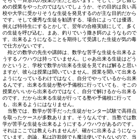
そらく一斉形式の授業が主だと思います。そして、少し難し
めの授業をやったのではないでしょうか、その目的は良い高
校や大学に受かりそうな生徒を発見するのが主な目的だから
です。そして優秀な生徒を勧誘する、場合によっては優遇、
例えば特待生にするとかして、翌年の合格実績にして、多く
の生徒を呼び込む。まあ、釣りでいう撒き餌のようなもので
す。出来るようになることを期待して受講した生徒が気の毒
で仕方がないです。
殆どの数学の先生や講師は、数学な苦手な生徒を出来るよ
うするノウハウは持っていません。じゃあ出来る生徒はどう
かというと、学校で数学が出来る生徒を見てれば解ると思い
ますが、彼らは授業は聞いていません。授業を聞いて出来る
ようになっているわけではなく、自分でやっているから出来
るんです。出来る生徒が塾や予備校に行っていても、そこの
授業がいいから出来るのではなく、自分で解けるから出来る
のです。だから出来る生徒が行ってる塾や予備校に行って
も、出来るようにはなりません。
当塾では、数学が苦手だった生徒がセンター試験で高得点
を取ったケースが多数あります。そうなんです、当塾では数
学が苦手な生徒を出来るようにするノウハウがあるのです。
それはここでは教えられませんが、確かに出来るようになっ
ています。勿論、私は詐欺師でも魔法使いでもないので、当