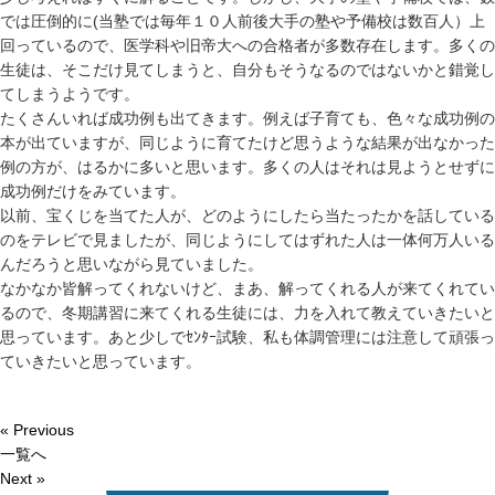
では圧倒的に(当塾では毎年１０人前後大手の塾や予備校は数百人）上
回っているので、医学科や旧帝大への合格者が多数存在します。多くの
生徒は、そこだけ見てしまうと、自分もそうなるのではないかと錯覚し
てしまうようです。
たくさんいれば成功例も出てきます。例えば子育ても、色々な成功例の
本が出ていますが、同じように育てたけど思うような結果が出なかった
例の方が、はるかに多いと思います。多くの人はそれは見ようとせずに
成功例だけをみています。
以前、宝くじを当てた人が、どのようにしたら当たったかを話している
のをテレビで見ましたが、同じようにしてはずれた人は一体何万人いる
んだろうと思いながら見ていました。
なかなか皆解ってくれないけど、まあ、解ってくれる人が来てくれてい
るので、冬期講習に来てくれる生徒には、力を入れて教えていきたいと
思っています。あと少しでｾﾝﾀｰ試験、私も体調管理には注意して頑張っ
ていきたいと思っています。
« Previous
一覧へ
Next »