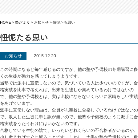
HOME
>
塾だより
>
お知らせ
>
忸怩たる思い
忸怩たる思い
お知らせ
2015.12.20
この時期になると毎年感じるのですが、他の塾や予備校の冬期講習に多
くの生徒が魅力を感じてしまうようです。
当塾では派手に宣伝しないので、気づいている人は少ないのですが、合
格実績を比率で考えれば、出来る生徒しか集めているわけではないの
で、他の塾や予備校とは、実は比較にならないくらいに素晴らしい実績
をあげています。
派手に宣伝しない理由は、全員が志望校に合格しているわけではないの
で、浪人した生徒に申し訳が無いので、他塾や予備校のように派手に合
格実績をうたうわけにはいかないのです。
合格している生徒の陰で、いったいどれくらいの不合格者がいるのか、
少し考えればすぐに解ることです。しかし、大手の塾や予備校では、数